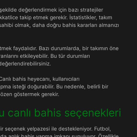
şekilde değerlendirmek için bazı stratejiler
kkatlice takip etmek gerekir. İstatistikler, takım
 sahibi olmak, daha doğru bahis kararları almanızı
 etmek faydalıdır. Bazı durumlarda, bir takımın öne
nlarını etkileyebilir. Bu tür durumları
değerlendirebilirsiniz.
anlı bahis heyecanı, kullanıcıları
ma isteği doğurabilir. Bu nedenle, belirli bir
 özen göstermek gerekir.
 canlı bahis seçenekleri
ir seçenek yelpazesi ile destekleniyor. Futbol,
nda anlık bahis yapma imkanı sunuluyor. Özellikle