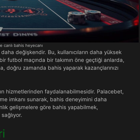
e canlı bahis heyecanı
le daha değişkendir. Bu, kullanıcıların daha yüksek
bir futbol maçında bir takımın öne geçtiği anlarda,
mda, doğru zamanda bahis yaparak kazançlarınızı
ayın hizmetlerinden faydalanabilmesidir. Palacebet,
zleme imkanı sunarak, bahis deneyimini daha
 anlık gelişmelere göre bahis yapabilmek,
 sağlıyor.
ri