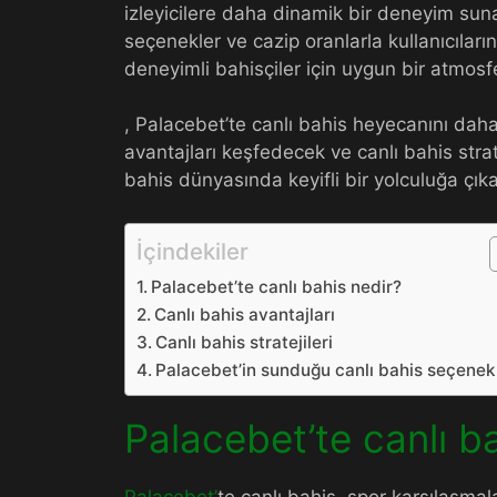
izleyicilere daha dinamik bir deneyim sun
seçenekler ve cazip oranlarla kullanıcıları
deneyimli bahisçiler için uygun bir atmosfe
, Palacebet’te canlı bahis heyecanını da
avantajları keşfedecek ve canlı bahis strat
bahis dünyasında keyifli bir yolculuğa çıka
İçindekiler
Palacebet’te canlı bahis nedir?
Canlı bahis avantajları
Canlı bahis stratejileri
Palacebet’in sunduğu canlı bahis seçenekl
Palacebet’te canlı b
Palacebet’
te canlı bahis, spor karşılaşm