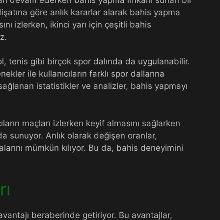
dişatına göre anlık kararlar alarak bahis yapma
sını izlerken, ikinci yarı için çeşitli bahis
z.
, tenis gibi birçok spor dalında da uygulanabilir.
er ile kullanıcıların farklı spor dallarına
sağlanan istatistikler ve analizler, bahis yapmayı
ıların maçları izlerken keyif almasını sağlarken
a sunuyor. Anlık olarak değişen oranlar,
malarını mümkün kılıyor. Bu da, bahis deneyimini
rı
vantajı beraberinde getiriyor. Bu avantajlar,