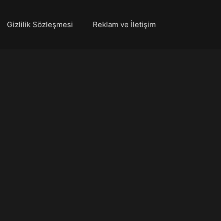
Gizlilik Sözleşmesi
Reklam ve İletişim