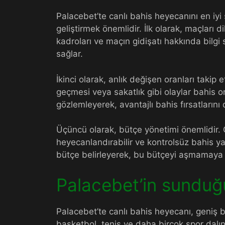
Palacebet’te canlı bahis heyecanını en iyi 
geliştirmek önemlidir. İlk olarak, maçları di
kadroları ve maçın gidişatı hakkında bilgi
sağlar.
İkinci olarak, anlık değişen oranları takip
geçmesi veya sakatlık gibi olaylar bahis ora
gözlemleyerek, avantajlı bahis fırsatlarını 
Üçüncü olarak, bütçe yönetimi önemlidir. C
heyecanlandırabilir ve kontrolsüz bahis yap
bütçe belirleyerek, bu bütçeyi aşmamaya
Palacebet’in sunduğu
Palacebet’te canlı bahis heyecanı, geniş b
basketbol, tenis ve daha birçok spor dalı