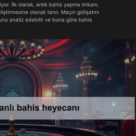
iyor. İlk olarak, anlık bahis yapma imkanı,
eliştirmesine olanak tanır. Maçın gidişatını
unu analiz edebilir ve buna göre bahis