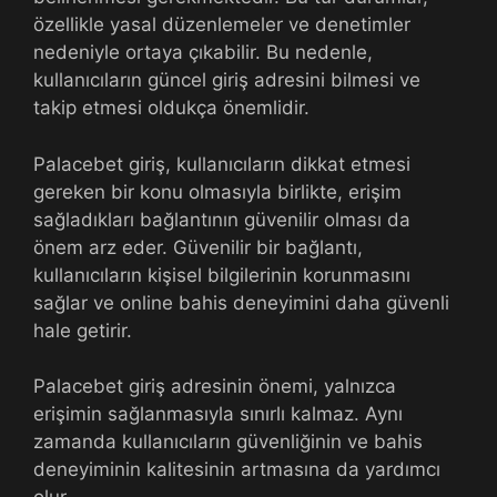
özellikle yasal düzenlemeler ve denetimler
nedeniyle ortaya çıkabilir. Bu nedenle,
kullanıcıların güncel giriş adresini bilmesi ve
takip etmesi oldukça önemlidir.
Palacebet giriş, kullanıcıların dikkat etmesi
gereken bir konu olmasıyla birlikte, erişim
sağladıkları bağlantının güvenilir olması da
önem arz eder. Güvenilir bir bağlantı,
kullanıcıların kişisel bilgilerinin korunmasını
sağlar ve online bahis deneyimini daha güvenli
hale getirir.
Palacebet giriş adresinin önemi, yalnızca
erişimin sağlanmasıyla sınırlı kalmaz. Aynı
zamanda kullanıcıların güvenliğinin ve bahis
deneyiminin kalitesinin artmasına da yardımcı