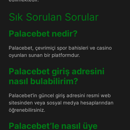
Sık Sorulan Sorular
Palacebet nedir?
Palacebet, çevrimiçi spor bahisleri ve casino
oyunları sunan bir platformdur.
Palacebet giriş adresini
nasıl bulabilirim?
Palacebet’in güncel giriş adresini resmi web
sitesinden veya sosyal medya hesaplarından
öğrenebilirsiniz.
Palacebet’le nasıl üye