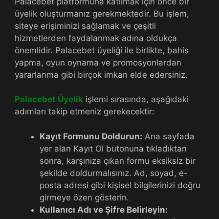
Palacebet platformuna katılmak için önce bir
üyelik oluşturmanız gerekmektedir. Bu işlem,
siteye erişiminizi sağlamak ve çeşitli
hizmetlerden faydalanmak adına oldukça
önemlidir. Palacebet üyeliği ile birlikte, bahis
yapma, oyun oynama ve promosyonlardan
yararlanma gibi birçok imkan elde edersiniz.
Palacebet Üyelik
işlemi sırasında, aşağıdaki
adımları takip etmeniz gerekecektir:
Kayıt Formunu Doldurun:
Ana sayfada
yer alan Kayıt Ol butonuna tıkladıktan
sonra, karşınıza çıkan formu eksiksiz bir
şekilde doldurmalısınız. Ad, soyad, e-
posta adresi gibi kişisel bilgilerinizi doğru
girmeye özen gösterin.
Kullanıcı Adı ve Şifre Belirleyin: