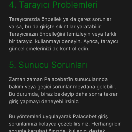
4. Tarayıcı Problemleri
Tarayıcınızda önbellek ya da çerez sorunları
varsa, bu da girişte sıkıntılar yaratabilir.
Tarayıcınızın önbelleğini temizleyin veya farklı
bir tarayıcı kullanmayı deneyin. Ayrıca, tarayıcı
güncellemelerinizi de kontrol edin.
5. Sunucu Sorunları
Zaman zaman Palacebet’in sunucularında
bakım veya geçici sorunlar meydana gelebilir.
Bu durumda, biraz bekleyip daha sonra tekrar
giriş yapmayı deneyebilirsiniz.
Bu yöntemleri uygulayarak Palacebet giriş
sorunlarınızı kolayca çözebilirsiniz. Herhangi bir
sorunla karşılaştığınızda, kullanıcı destek