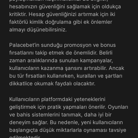
hesabınızın güvenliğini sağlamak için oldukça
kritiktir. Hesap güvenliğinizi artırmak için iki
faktörlü kimlik doğrulama gibi ek önlemler
almayı düşünebilirsiniz.
Palacebet’in sunduğu promosyon ve bonus
fırsatlarını takip etmek de önemlidir. Belirli
zaman aralıklarında sunulan kampanyalar,
kullanıcıların kazanma şansını artırabilir. Ancak
bu tür fırsatları kullanırken, kuralları ve şartları
dikkatlice okumak faydalı olacaktır.
Kullanıcıların platformdaki yeteneklerini
geliştirmek için pratik yapmaları önerilir. Oyunları
ve bahis sistemlerini tanımak, daha iyi bir
deneyim sağlar. Bu nedenle, yeni kullanıcıların
başlangıçta düşük miktarlarla oynaması tavsiye
edilmektedir.