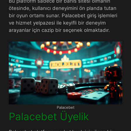
Bu platform sadece bir bahis sitesi olmanın
ötesinde, kullanıcı deneyimini ön planda tutan
bir oyun ortamı sunar. Palacebet giriş işlemleri
ve hizmet yelpazesi ile keyifli bir deneyim
arayanlar için cazip bir seçenek olmaktadır.
Palacebet
Palacebet Üyelik