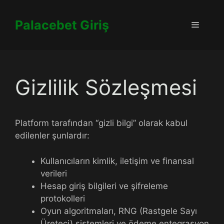
İçeriğe
atla
Palacebet Giriş
Menü
Gizlilik Sözleşmesi
Platform tarafından “gizli bilgi” olarak kabul
edilenler şunlardır:
Kullanıcıların kimlik, iletişim ve finansal
verileri
Hesap giriş bilgileri ve şifreleme
protokolleri
Oyun algoritmaları, RNG (Rastgele Sayı
Üreteci) sistemleri ve ödeme entegrasyon